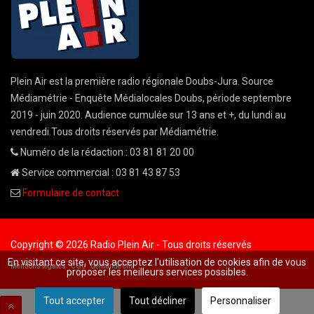
Plein Air est la première radio régionale Doubs-Jura. Source
Médiamétrie - Enquête Médialocales Doubs, période septembre
2019 - juin 2020. Audience cumulée sur 13 ans et +, du lundi au
vendredi.Tous droits réservés par Médiamétrie.
Numéro de la rédaction : 03 81 81 20 00
Service commercial : 03 81 43 87 53
Formulaire de contact
Copyright © 2026 Radio Plein Air - Tous droits réservés
En visitant ce site, vous acceptez l'utilisation de cookies afin de vous
Mentions légales
CGU
demande cnil
proposer les meilleurs services possibles.
Tout accepter
Tout décliner
Personnaliser