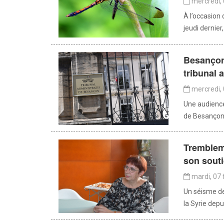
mercredi, 
À l’occasion
jeudi dernier
Besançon 
tribunal 
mercredi, 
Une audience 
de Besançon 
Trembleme
son sout
mardi, 07 
Un séisme de
la Syrie depu