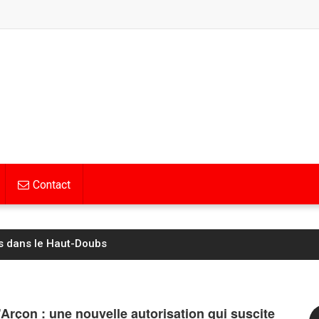
Contact
de 22 ans désincarcérée
d’Arçon : une nouvelle autorisation qui suscite