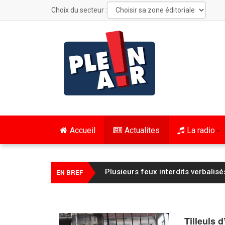
Choix du secteur :
Accueil
Actualites
La radio
Les Combes : une automobiliste 
EN BREF
Tilleuls 