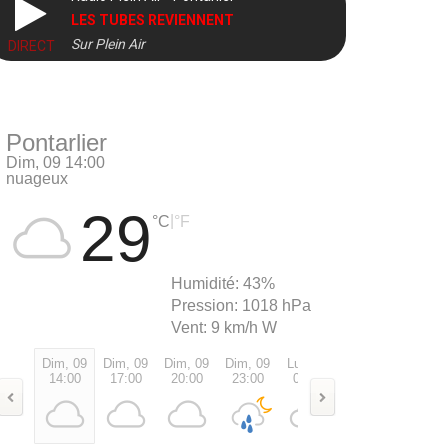
LES TUBES REVIENNENT
Sur Plein Air
DIRECT
Pontarlier
Dim, 09 14:00
nuageux
29
|
°C
°F
Humidité:
43%
Pression:
1018 hPa
Vent:
9 km/h W
Dim, 09
Dim, 09
Dim, 09
Dim, 09
Lun, 10
Lun, 10
Lun, 1
14:00
17:00
20:00
23:00
02:00
05:00
08:00