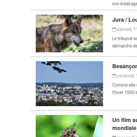
son éclairage
Jura / Lou
samedi, 11
Le tribunal 
démarche de l
Besançon 
vendredi, 
Comme elle s’
l’hiver 1000 
Un film su
mondiale