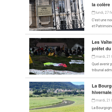
la colère
lundi, 27 f
C’est une no
et Patrimoine
Les Vaîtes
préfet d
mardi, 21 
Quel avenir p
tribunal admi
La Bourg
hivernale
mardi, 21 
La Bourgogn