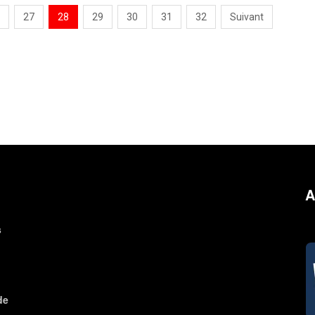
27
28
29
30
31
32
Suivant
A
s
de