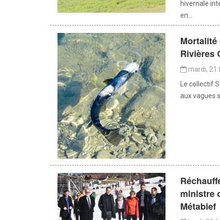
hivernale int
en...
Mortalité
Rivières 
mardi, 21 
Le collectif 
aux vagues s
Réchauff
ministre 
Métabief