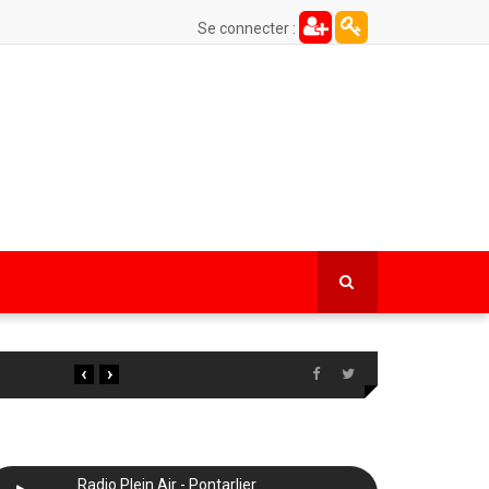
Se connecter :
‹
›
Radio Plein Air - Pontarlier