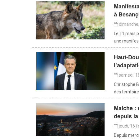
Manifesta
à Besanç
dimanche, 
Le 11 mars p
une manifesta
Haut-Dou
l’adaptat
samedi, 18
Christophe B
des territoir
Maiche : e
depuis la
jeudi, 16 f
Depuis mercre