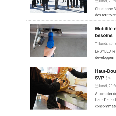
lundi, 20 f
Christophe Bé
des territoire
Mobilité 
besoins
lundi, 20 f
Le SYDED, le
développemen
Haut-Dou
SVP ! »
lundi, 20 f
A compter du
Haut-Doubs l
consommateu