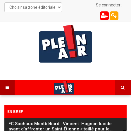
Se connecter :
EN BREF
FC Sochaux Montbéliard : Vincent Hognon lucide
avant d’affronter un Saint‑Étienne « taillé pour la
…