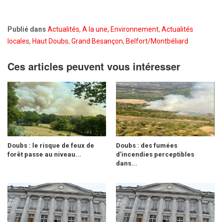
Publié dans
Actualités
,
A la une
,
Environnement
,
Actualités
locales
,
Haut Doubs
,
Grand Besançon
,
Belfort/Montbéliard
Ces articles peuvent vous intéresser
Doubs : le risque de feux de
Doubs : des fumées
forêt passe au niveau...
d’incendies perceptibles
dans...