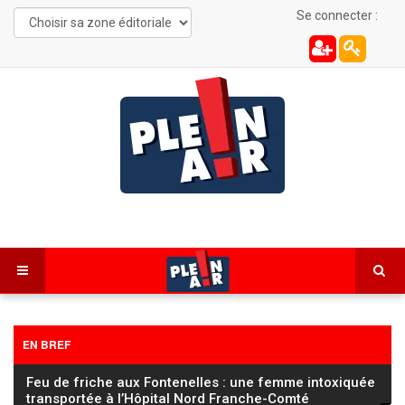
Se connecter :
EN BREF
FC Sochaux Montbéliard : Vincent Hognon lucide
avant d’affronter un Saint‑Étienne « taillé pour la
…