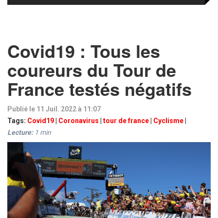
Covid19 : Tous les
coureurs du Tour de
France testés négatifs
Publié le 11 Juil. 2022 à 11:07
Tags:
Covid19
|
Coronavirus
|
tour de france
|
Cyclisme
|
Lecture:
1
min