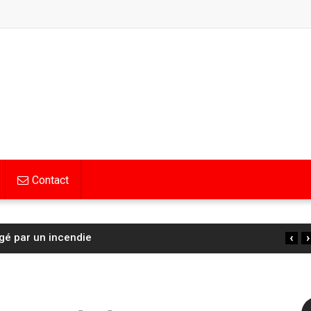
Contact
‹
›
 : la Française Cédrine Kerbaol deuxième de la 6ᵉ
…