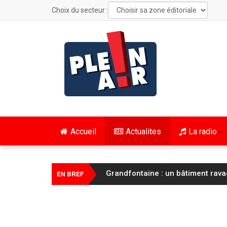
Choix du secteur :
Accueil
Actualites
La radio
Cyclisme / Tour de France Femmes
EN BREF