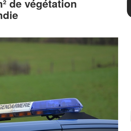
² de végétation
ndie