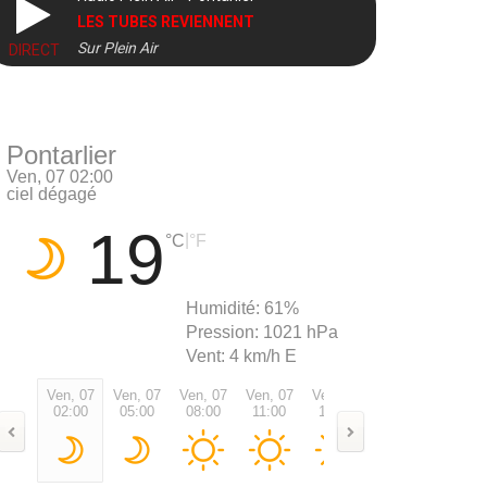
LES TUBES REVIENNENT
Sur Plein Air
DIRECT
Pontarlier
Ven, 07 02:00
ciel dégagé
19
|
°C
°F
Humidité:
61%
Pression:
1021 hPa
Vent:
4 km/h E
Ven, 07
Ven, 07
Ven, 07
Ven, 07
Ven, 07
Ven, 07
Ven, 0
02:00
05:00
08:00
11:00
14:00
17:00
20:00