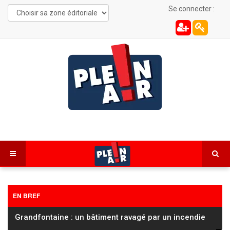
Se connecter :
EN BREF
Cyclisme / Tour de France Femmes : la Française
Cédrine Kerbaol deuxième de la 6ᵉ
…