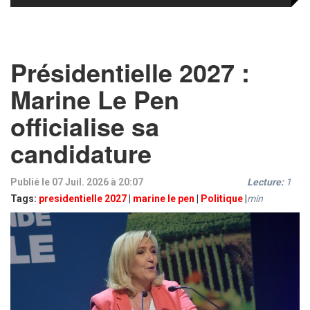
Présidentielle 2027 :
Marine Le Pen
officialise sa
candidature
Publié le 07 Juil. 2026 à 20:07
Lecture:
1
Tags:
presidentielle 2027
|
marine le pen
|
Politique
|
min