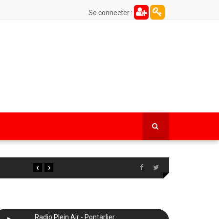
Se connecter :
‹
›
Radio Plein Air - Pontarlier