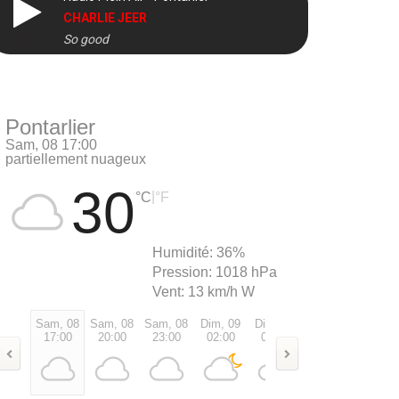
CHARLIE JEER
So good
DIRECT
Pontarlier
Sam, 08 17:00
partiellement nuageux
30
|
°C
°F
Humidité:
36%
Pression:
1018 hPa
Vent:
13 km/h W
Sam, 08
Sam, 08
Sam, 08
Dim, 09
Dim, 09
Dim, 09
Dim, 0
17:00
20:00
23:00
02:00
05:00
08:00
11:00