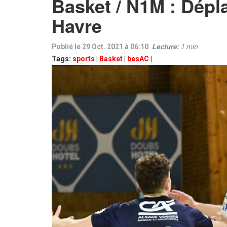
Basket / N1M : Dép
Havre
Publié le 29 Oct. 2021 à 06:10
Lecture:
1
min
Tags:
sports
|
Basket
|
besAC
|