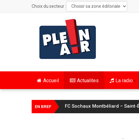
Choix du secteur :
Accueil
Actualites
La radio
FC Sochaux Montbéliard – Saint-É
EN BREF