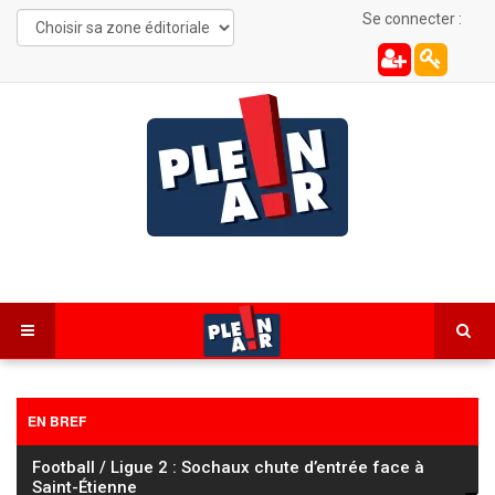
Se connecter :
EN BREF
Tour de France Femmes : Vollering s’impose à Nice et
prend le maillot jaune