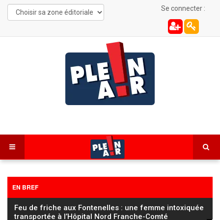
Se connecter :
EN BREF
FC Sochaux Montbéliard : Vincent Hognon lucide
avant d’affronter un Saint‑Étienne « taillé pour la
…