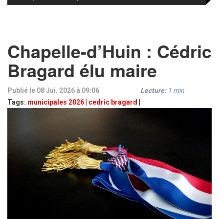
Chapelle-d’Huin : Cédric
Bragard élu maire
Publié le 08 Jui. 2026 à 09:06
Lecture:
1
min
Tags:
municipales 2026
|
cedric bragard
|