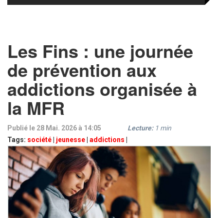
Les Fins : une journée
de prévention aux
addictions organisée à
la MFR
Publié le 28 Mai. 2026 à 14:05
Lecture:
1
min
Tags:
société
|
jeunesse
|
addictions
|