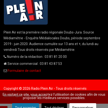
Plein Air est la première radio régionale Doubs-Jura. Source
Médiamétrie - Enquête Médialocales Doubs, période septembre
2019 - juin 2020. Audience cumulée sur 13 ans et +, du lundi au
vendredi.Tous droits réservés par Médiamétrie.
Numéro de la rédaction : 03 81 81 20 00
Service commercial : 03 81 43 87 53
Formulaire de contact
Copyright © 2026 Radio Plein Air - Tous droits réservés
En visitant ce site, vous acceptez l'utilisation de cookies afin de vous
Mentions légales
CGU
demande cnil
proposer les meilleurs services possibles.
Tout accepter
Tout décliner
Personnaliser