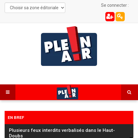
Se connecter :
EN BREF
Les Combes : une automobiliste de 22 ans
désincarcérée