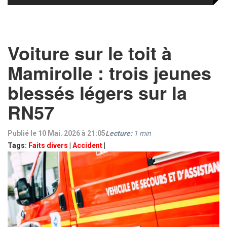
Voiture sur le toit à
Mamirolle : trois jeunes
blessés légers sur la
RN57
Publié le 10 Mai. 2026 à 21:05
Lecture:
1
min
Tags:
Faits divers
|
Accident
|