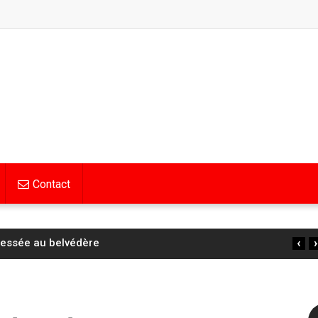
Contact
‹
›
lessée au belvédère