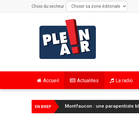
Choix du secteur :
Accueil
Actualites
La radio
Montfaucon : une parapentiste b
EN BREF