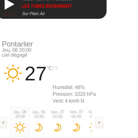
LES TUBES REVIENNENT
Sur Plein Air
DIRECT
Pontarlier
Jeu, 06 20:00
ciel dégagé
27
|
°C
°F
Humidité:
46%
Pression:
1020 hPa
Vent:
4 km/h N
Jeu, 06
Jeu, 06
Ven, 07
Ven, 07
Ven, 07
Ven, 07
Ven, 0
20:00
23:00
02:00
05:00
08:00
11:00
14:00