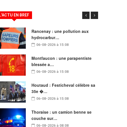
L'ACTU EN BREF
Rancenay : une pollution aux
hydrocarbur…
06-08-2026 à 15:08
Montfaucon : une parapentiste
blessée a…
06-08-2026 à 15:08
Houtaud : Festicheval célèbre sa
35e �…
06-08-2026 à 15:08
Thoraise : un camion benne se
couche sur…
06-08-2026 à 08:08