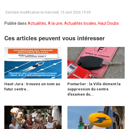
Dernière modification le mercredi, 15 avril 2026 19:09
Publié dans
Actualités
,
A la une
,
Actualités locales
,
Haut Doubs
Ces articles peuvent vous intéresser
Haut-Jura : trouvez un nom au
Pontarlier : la Ville dément la
futur centre...
suppression du centre
d’examen du...