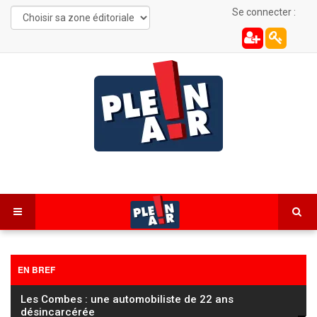
Se connecter :
EN BREF
Les Combes : une automobiliste de 22 ans
désincarcérée