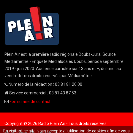
Plein Air est la première radio régionale Doubs-Jura. Source
Médiamétrie - Enquête Médialocales Doubs, période septembre
2019 - juin 2020. Audience cumulée sur 13 ans et +, du lundi au
vendredi.Tous droits réservés par Médiamétrie.
Numéro de la rédaction : 03 81 81 20 00
Service commercial : 03 81 43 87 53
Formulaire de contact
Copyright © 2026 Radio Plein Air - Tous droits réservés
En visitant ce site, vous acceptez l'utilisation de cookies afin de vous
Mentions légales
CGU
demande cnil