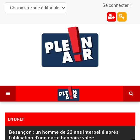
Se connecter :
EN BREF
Besançon : recherché par la justice, il est interpellé
lors d’un différend de voisinage