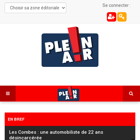
Se connecter :
EN BREF
Les Combes : une automobiliste de 22 ans
désincarcérée