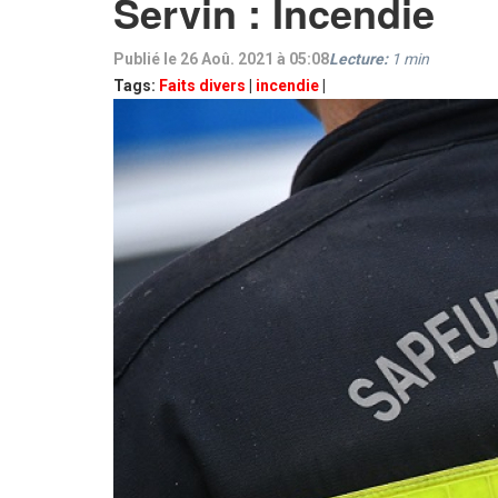
Servin : Incendie
Publié le 26 Aoû. 2021 à 05:08
Lecture:
1
min
Tags:
Faits divers
|
incendie
|