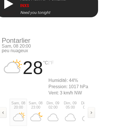
INXS
Need you tonight
DIRECT
Pontarlier
Sam, 08 20:00
peu nuageux
28
|
°C
°F
Humidité:
44%
Pression:
1017 hPa
Vent:
3 km/h NW
Sam, 08
Sam, 08
Dim, 09
Dim, 09
Dim, 09
Dim, 09
Dim, 0
20:00
23:00
02:00
05:00
08:00
11:00
14:00