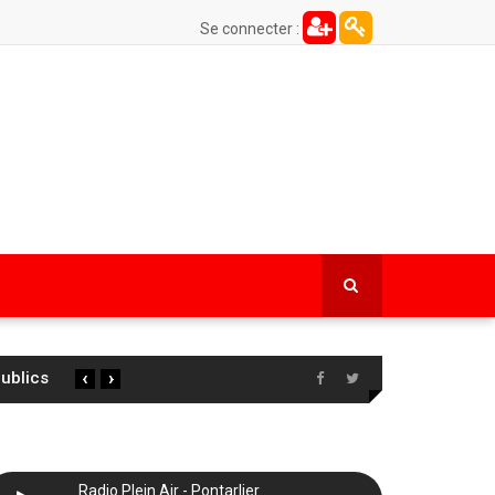
Se connecter :
‹
›
publics
Radio Plein Air - Pontarlier