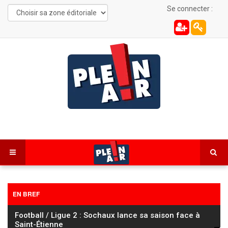
Se connecter :
EN BREF
Cyclisme : le Tour de France Femmes à l’assaut du
mont Ventoux