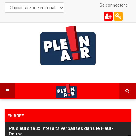
Se connecter :
EN BREF
Les Combes : une automobiliste de 22 ans
désincarcérée