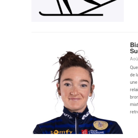
Bi
Su
Aoû
Quel
de 
une 
rela
bron
mixt
retr