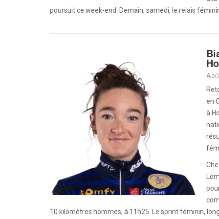
poursuit ce week-end. Demain, samedi, le relais fémini
Bi
Ho
Aoû
Reto
en 
à Ho
nati
résu
fém
Chez
Lomb
pour
comp
10 kilomètres hommes, à 11h25. Le sprint féminin, long