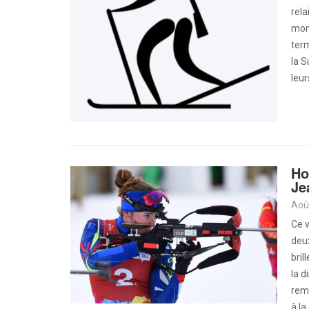
rela
mond
term
la 
leur
Ho
Je
Aoû
Ce v
deux
bril
la 
remp
à l