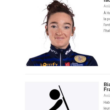
Aoû
À Ho
la p
l’on
l’It
Bi
Fr
Aoû
Habi
leu