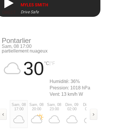
MYLES SMITH
Drive Safe
DIRECT
Pontarlier
Sam, 08 17:00
partiellement nuageux
30
|
°C
°F
Humidité:
36%
Pression:
1018 hPa
Vent:
13 km/h W
Sam, 08
Sam, 08
Sam, 08
Dim, 09
Dim, 09
Dim, 09
Dim, 0
17:00
20:00
23:00
02:00
05:00
08:00
11:00