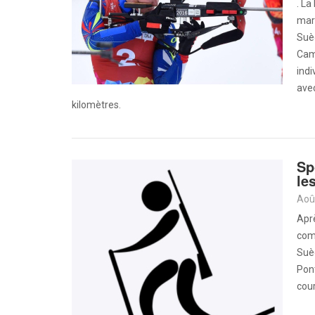
. La
mard
Suèd
Cami
indi
avec
kilomètres.
Sp
le
Aoû
Aprè
com
Suèd
Pont
cour