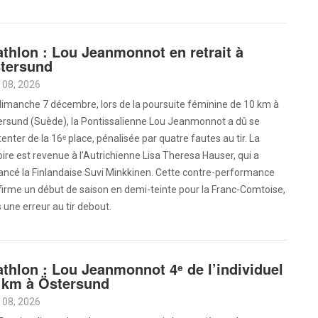
athlon : Lou Jeanmonnot en retrait à
tersund
 08, 2026
dimanche 7 décembre, lors de la poursuite féminine de 10 km à
ersund (Suède), la Pontissalienne Lou Jeanmonnot a dû se
enter de la 16ᵉ place, pénalisée par quatre fautes au tir. La
oire est revenue à l’Autrichienne Lisa Theresa Hauser, qui a
ancé la Finlandaise Suvi Minkkinen. Cette contre-performance
irme un début de saison en demi-teinte pour la Franc-Comtoise,
s une erreur au tir debout.
athlon : Lou Jeanmonnot 4ᵉ de l’individuel
 km à Östersund
 08, 2026