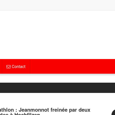
Contact
athlon : Jeanmonnot freinée par deux
utes à Hochfilzen