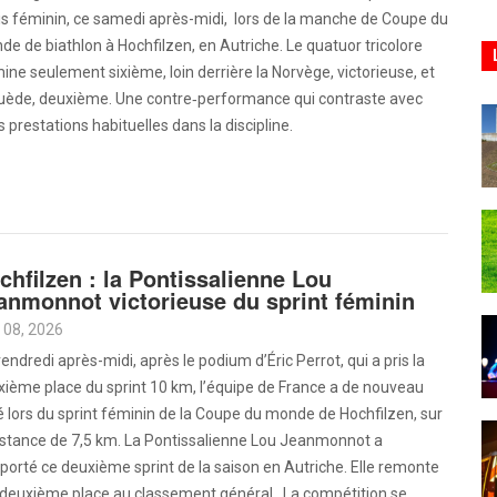
is féminin, ce samedi après-midi, lors de la manche de Coupe du
e de biathlon à Hochfilzen, en Autriche. Le quatuor tricolore
ine seulement sixième, loin derrière la Norvège, victorieuse, et
Suède, deuxième. Une contre‑performance qui contraste avec
s prestations habituelles dans la discipline.
chfilzen : la Pontissalienne Lou
anmonnot victorieuse du sprint féminin
 08, 2026
endredi après-midi, après le podium d’Éric Perrot, qui a pris la
ième place du sprint 10 km, l’équipe de France a de nouveau
lé lors du sprint féminin de la Coupe du monde de Hochfilzen, sur
distance de 7,5 km. La Pontissalienne Lou Jeanmonnot a
orté ce deuxième sprint de la saison en Autriche. Elle remonte
a deuxième place au classement général. La compétition se