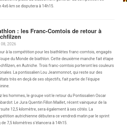
n 4x6 km se disputera à 14h15.
athlon : les Franc-Comtois de retour à
chfilzen
 08, 2026
ur à la compétition pour les biathlètes franc-comtois, engagés
Coupe du Monde de biathlon. Cette deuxième manche fait étape
chfilzen, en Autriche. Trois franc-comtois porteront les couleurs
onales. La pontissalien Lou Jeanmonnot, qui reste sur des
ltats très en deçà de ses objectifs, fait partie de l’équipe
inine.
 les hommes, le groupe voit le retour du Pontissalien Oscar
ardot. Le Jura Quentin Fillon Maillet, récent vainqueur de la
suite 12,5 kilomètre, sera également à ses côtés. La
étition autrichienne débutera ce vendredi matin par le sprint
 de 7,5 kilomètres s’élancera à 14h15.