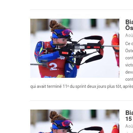
Bi
Ös
Aoû
Ce 
Öst
cont
vict
dev
conf
qui avait terminé 11ᵉ du sprint deux jours plus tôt, aprè
Bi
15
Aoû