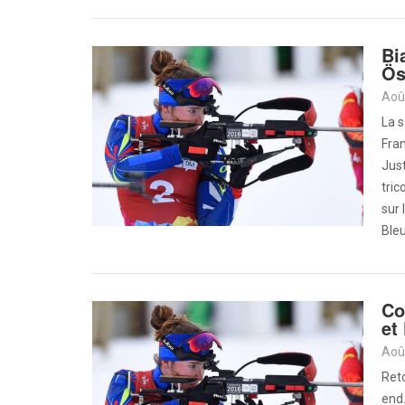
Bi
Ös
Aoû
La 
Fra
Jus
tric
sur 
Bleu
Co
et
Aoû
Reto
end