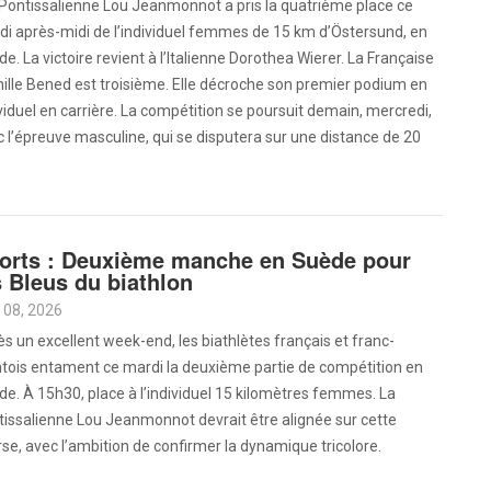
 Pontissalienne Lou Jeanmonnot a pris la quatrième place ce
i après-midi de l’individuel femmes de 15 km d’Östersund, en
e. La victoire revient à l’Italienne Dorothea Wierer. La Française
lle Bened est troisième. Elle décroche son premier podium en
viduel en carrière. La compétition se poursuit demain, mercredi,
 l’épreuve masculine, qui se disputera sur une distance de 20
orts : Deuxième manche en Suède pour
s Bleus du biathlon
 08, 2026
s un excellent week-end, les biathlètes français et franc-
tois entament ce mardi la deuxième partie de compétition en
e. À 15h30, place à l’individuel 15 kilomètres femmes. La
issalienne Lou Jeanmonnot devrait être alignée sur cette
se, avec l’ambition de confirmer la dynamique tricolore.