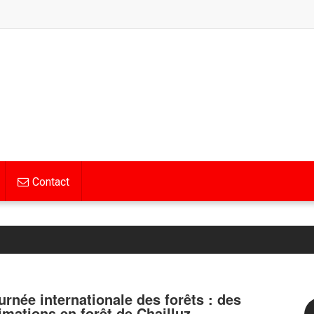
Contact
urnée internationale des forêts : des
imations en forêt de Chailluz