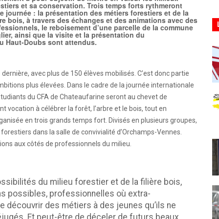
estiers et sa conservation. Trois temps forts rythmeront
te journée : la présentation des métiers forestiers et de la
ière bois, à travers des échanges et des animations avec des
fessionnels, le reboisement d’une parcelle de la commune
r, ainsi que la visite et la présentation du
du Haut-Doubs sont attendus.
dernière, avec plus de 150 élèves mobilisés. C’est donc partie
bitions plus élevées. Dans le cadre de la journée internationale
étudiants du CFA de Chateaufarine seront au chevet de
ocation à célébrer la forêt, l’arbre et le bois, tout en
organisée en trois grands temps fort. Divisés en plusieurs groupes,
s forestiers dans la salle de convivialité d’Orchamps-Vennes.
ions aux côtés de professionnels du milieu.
ibilités du milieu forestier et de la filière bois,
ns possibles, professionnelles où extra-
re découvrir des métiers à des jeunes qu’ils ne
éjugés. Et peut-être de déceler de futurs beaux