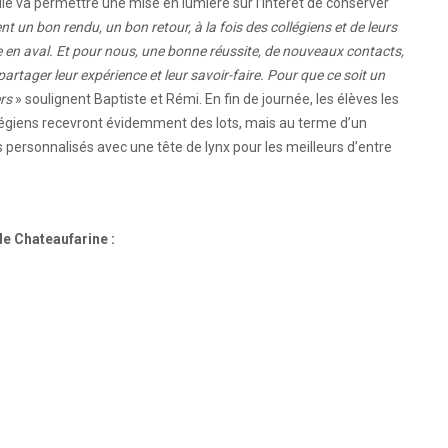
lle va permettre une mise en lumière sur l’intérêt de conserver
t un bon rendu, un bon retour, à la fois des collégiens et de leurs
ée en aval. Et pour nous, une bonne réussite, de nouveaux contacts,
rtager leur expérience et leur savoir-faire. Pour que ce soit un
rs
» soulignent Baptiste et Rémi. En fin de journée, les élèves les
llégiens recevront évidemment des lots, mais au terme d’un
fs personnalisés avec une tête de lynx pour les meilleurs d’entre
de Chateaufarine :