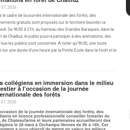
 07, 2026
 le cadre de la journée internationale des forêts, des
ements gratuits sont proposés sur le territoire bisontin ce
edi. De 9h30 à 21h, au hameau des Grandes Baraques, dans la
t de Chailluz, le public pourra participer à des animations, des
ous les publics sont concernés. A noter qu’9h30, une toute
 sur une durée d’une heure par la Petite Ecole dans la forêt et le
s collégiens en immersion dans le milieu
restier à l'occasion de la journée
ternationale des forêts
 07, 2026
’occasion de la journée internationale des forêts, des
diants en licence professionnelle conseiller forestier du
 de Chateaufarine et leurs partenaires accueilleront des
légiens le 28 mars à Orchamps-Vennes de 9h à 16h. Cet
nement a pour objectif de mettre en valeur les milieux