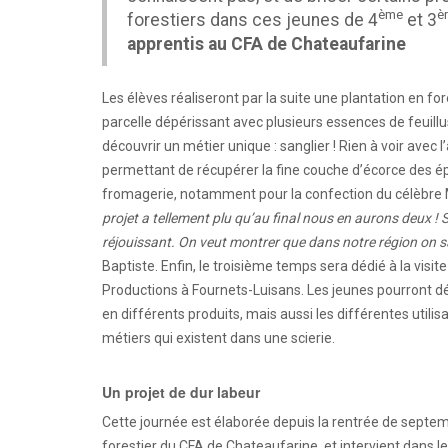
ème
è
forestiers dans ces jeunes de 4
et 3
apprentis au CFA de Chateaufarine
Les élèves réaliseront par la suite une plantation e
parcelle dépérissant avec plusieurs essences de feuillu
découvrir un métier unique : sanglier ! Rien à voir avec 
permettant de récupérer la fine couche d’écorce des épi
fromagerie, notamment pour la confection du célèbre 
projet a tellement plu qu’au final nous en aurons deux ! 
réjouissant. On veut montrer que dans notre région on sai
Baptiste. Enfin, le troisième temps sera dédié à la vis
Productions à Fournets-Luisans. Les jeunes pourront d
en différents produits, mais aussi les différentes utilis
métiers qui existent dans une scierie.
Un projet de dur labeur
Cette journée est élaborée depuis la rentrée de septemb
forestier du CFA de Chateaufarine, et intervient dans l