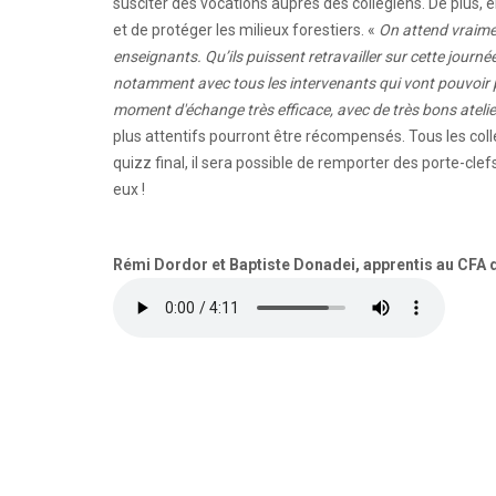
susciter des vocations auprès des collégiens. De plus, e
et de protéger les milieux forestiers. «
On attend vraimen
enseignants. Qu’ils puissent retravailler sur cette journ
notamment avec tous les intervenants qui vont pouvoir pa
moment d'échange très efficace, avec de très bons atelie
plus attentifs pourront être récompensés. Tous les co
quizz final, il sera possible de remporter des porte-cle
eux !
Rémi Dordor et Baptiste Donadei, apprentis au CFA 