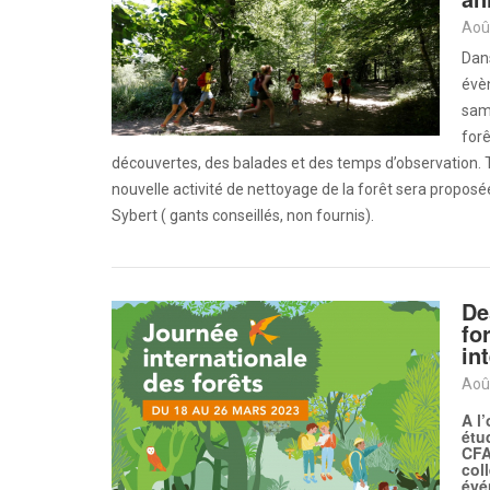
Aoû
Dans
évèn
sam
forê
découvertes, des balades et des temps d’observation. T
nouvelle activité de nettoyage de la forêt sera proposée
Sybert ( gants conseillés, non fournis).
De
fo
in
Aoû
A l
étu
CFA
col
évé