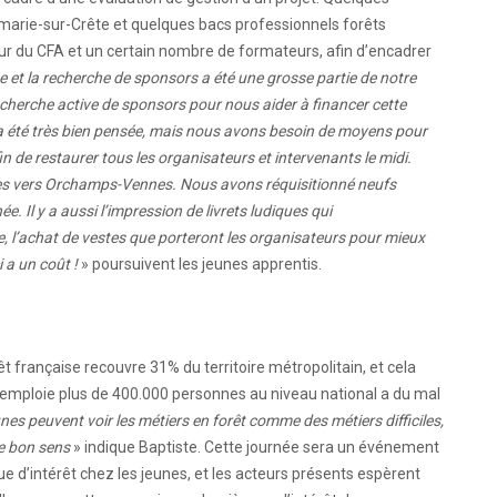
marie-sur-Crête et quelques bacs professionnels forêts
eur du CFA et un certain nombre de formateurs, afin d’encadrer
e et la recherche de sponsors a été une grosse partie de notre
cherche active de sponsors pour nous aider à financer cette
a été très bien pensée, mais nous avons besoin de moyens pour
in de restaurer tous les organisateurs et intervenants le midi.
ges vers Orchamps-Vennes. Nous avons réquisitionné neufs
. Il y a aussi l’impression de livrets ludiques qui
, l’achat de vestes que porteront les organisateurs pour mieux
 a un coût !
» poursuivent les jeunes apprentis.
êt française recouvre 31% du territoire métropolitain, et cela
ui emploie plus de 400.000 personnes au niveau national a du mal
nes peuvent voir les métiers en forêt comme des métiers difficiles,
le bon sens
» indique Baptiste. Cette journée sera un événement
que d’intérêt chez les jeunes, et les acteurs présents espèrent