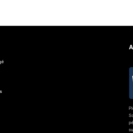
A
gé
s
Pl
So
pé
su