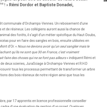
me
! »
Rémi Dordor et Baptiste Donadei,
n forêt communale d’Orchamps-Vennes. Un reboisement d’une
s et de résineux. Les collégiens auront aussi la chance de
l’animal des forêts, il s’agit d’un métier spécifique du Haut-Doubs,
céas pour en faire des sangles en bois, ensuite utilisées en
Mont d’Or. «
Nous ne devions avoir qu’un seul sanglier mais le
Sachant qu’ils ne sont que 30 en France, c’est vraiment
t faire des choses qui ne se font pas ailleurs
» indiquent Rémi et
ite de deux scieries, JuraSciage à Orchamps-Vennes et R.H.D
écouvrir tous les processus permettant de transformer un arbre
ations des bois résineux de notre région ainsi que tous les
re, par 17 apprentis en licence professionnelle conseiller
e cadre d’une évaluation de gestion d’un projet. Quelques