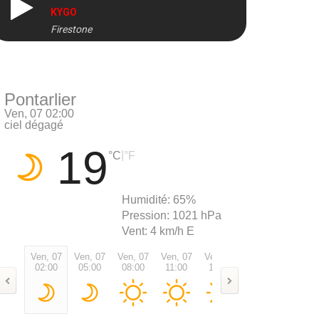
KYGO
Firestone
DIRECT
Pontarlier
Ven, 07 02:00
ciel dégagé
19
|
°C
°F
Humidité:
65%
Pression:
1021 hPa
Vent:
4 km/h E
Ven, 07
Ven, 07
Ven, 07
Ven, 07
Ven, 07
Ven, 07
Ven, 0
02:00
05:00
08:00
11:00
14:00
17:00
20:00