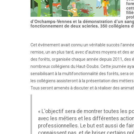
for
cet
fil
pro
d’Orchamps-Vennes et la démonstration d’un sanglie
fonctionnement de deux scieries. 350 collégiens 
Cet événement avait connu un véritable succès l’année 
remise, un an plus tard, avec d’autres moyens et des am
des forêts, organisée chaque année depuis 2011, des 
nombreux collégiens du Haut-Doubs. Cette journée ayant v
sensibilisant à la multifonctionnalité des forêts, sera 
les collégiens assisteront à la présentation des métier
Tous seront amenés à discuter et à réaliser des animat
« L'objectif sera de montrer toutes les poss
avec les métiers et les différentes actio
professionnelles. Le but est aussi de fai
connaissent pas, et de briser certains pr