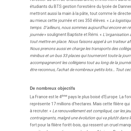
étudiants du BTS gestion forestière du lycée de Danne
mettront aussi la main à la pâte, tout comme le direct
au mieux cette journée et ces 350 élèves. «
La logistiqu
temps. D’ailleurs, nous sommes aujourd'hui encore en re
journée
» soulignent Baptiste et Rémi. «
L’organisation 
tout mettre en place. Nous faisons appel à un traiteur af
Nous prenons aussi en charge les transports des collè
minibus et un bus 33 places qui tourneront toute la journée
accompagneront les collégiens tout au long de la journée
être reconnus, l’achat de nombreux petits lots… Tout ceci
De nombreux objectifs
ème
La France est le 4
pays le plus boisé d'Europe. La for
représente 17 millions d'hectares. Mais cette filière q
à recruter. «
Le renouvellement est compliqué, car les jeu
contraignants, malgré une évolution qui va plutôt dans 
fort pour la filière forêt-bois, qui ressent un cruel man