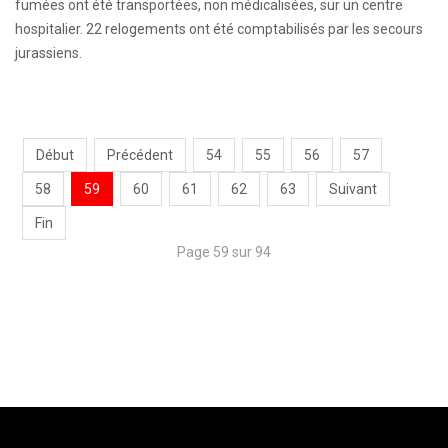
fumées ont été transportées, non médicalisées, sur un centre
hospitalier. 22 relogements ont été comptabilisés par les secours
jurassiens.
Début
Précédent
54
55
56
57
58
59
60
61
62
63
Suivant
Fin
Page 59 sur 94