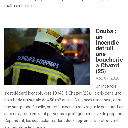
maîtriser le sinistre.
Doubs ;
un
incendie
détruit
une
boucherie
à Chazot
(25)
Aoû 07, 2026
Un incendie
s’est déclaré hier soir, vers 18h45, à Chazot (25). Il a pris dans une
boucherie artisanale de 450 m2 au sol. Six lances à incendie, dont
une sur grande échelle, ont été mises en œuvre par le secours. Les
sapeurs-pompiers sont parvenus à protéger une cuve de propane.
Cependant, les sept salariés, dont deux apprentis, se retrouvent
au chômage technique.