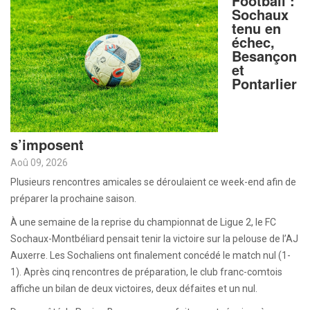
Football :
Sochaux
tenu en
échec,
Besançon
et
Pontarlier
s’imposent
Aoû 09, 2026
Plusieurs rencontres amicales se déroulaient ce week-end afin de
préparer la prochaine saison.
À une semaine de la reprise du championnat de Ligue 2, le FC
Sochaux-Montbéliard pensait tenir la victoire sur la pelouse de l’AJ
Auxerre. Les Sochaliens ont finalement concédé le match nul (1-
1). Après cinq rencontres de préparation, le club franc-comtois
affiche un bilan de deux victoires, deux défaites et un nul.