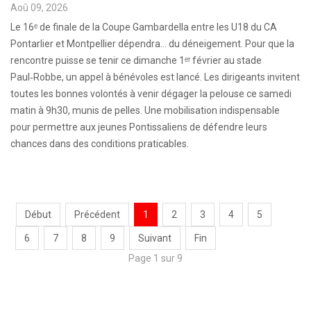
Aoû 09, 2026
Le 16ᵉ de finale de la Coupe Gambardella entre les U18 du CA
Pontarlier et Montpellier dépendra… du déneigement. Pour que la
rencontre puisse se tenir ce dimanche 1ᵉʳ février au stade
Paul‑Robbe, un appel à bénévoles est lancé. Les dirigeants invitent
toutes les bonnes volontés à venir dégager la pelouse ce samedi
matin à 9h30, munis de pelles. Une mobilisation indispensable
pour permettre aux jeunes Pontissaliens de défendre leurs
chances dans des conditions praticables.
Début
Précédent
1
2
3
4
5
6
7
8
9
Suivant
Fin
Page 1 sur 9