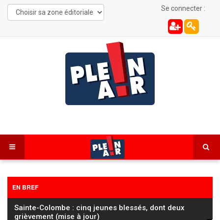
Se connecter :
EN BREF
Sainte-Colombe : cinq jeunes blessés, dont deux
grièvement (mise à jour)