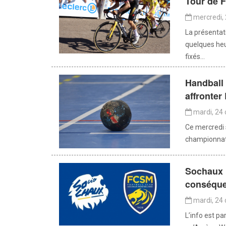
Tour de 
mercredi, 
La présentat
quelques heu
fixés...
Handball 
affronter
mardi, 24 
Ce mercredi s
championnat 
Sochaux :
conséque
mardi, 24 
L’info est p