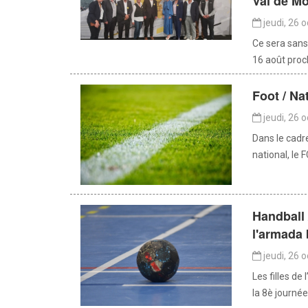
Val de Mo
jeudi, 26 
Ce sera sans
16 août proch
Foot / Na
jeudi, 26 
Dans le cadr
national, le 
Handball 
l'armada 
jeudi, 26 
Les filles de
la 8è journé