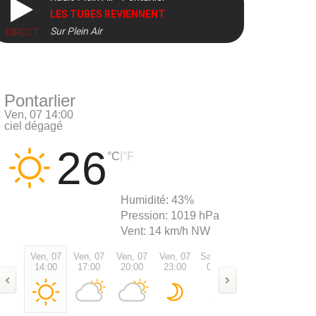
LES TUBES REVIENNENT
Sur Plein Air
DIRECT
Pontarlier
Ven, 07 14:00
ciel dégagé
26
|
°C
°F
Humidité:
43%
Pression:
1019 hPa
Vent:
14 km/h NW
Ven, 07
Ven, 07
Ven, 07
Ven, 07
Sam, 08
Sam, 08
Sam, 0
14:00
17:00
20:00
23:00
02:00
05:00
08:00