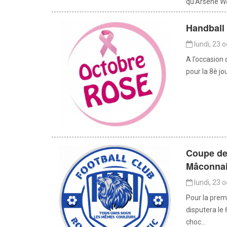
qu’Arsène Wen
Handball
lundi, 23 
A l’occasion
pour la 8è j
Coupe de 
Mâconnais
lundi, 23 
Pour la premi
disputera le
choc...