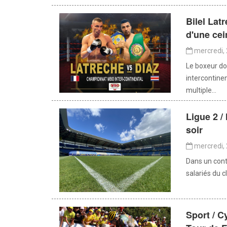
Bilel Lat
d'une cei
mercredi, 
Le boxeur dol
intercontine
multiple...
Ligue 2 /
soir
mercredi, 
Dans un conte
salariés du c
Sport / C