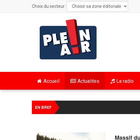
Choix du secteur :
Accueil
Actualites
La radio
Cyclisme : le Tour de France Fem
EN BREF
Massif du