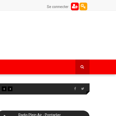
Se connecter :
‹
›
Radio Plein Air - Pontarlier