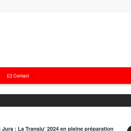
Contact
mes à l’assaut du mont Ventoux
 Jura : La Transju’ 2024 en pleine préparation