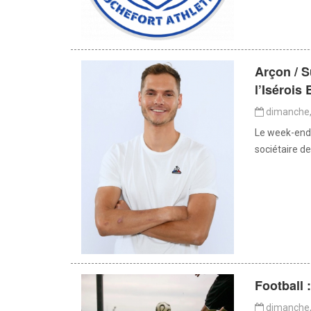
Arçon / S
l’Isérois
dimanche,
Le week-end d
sociétaire de
Football 
dimanche,