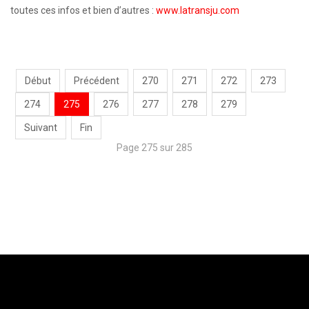
toutes ces infos et bien d’autres :
www.latransju.com
Début
Précédent
270
271
272
273
274
275
276
277
278
279
Suivant
Fin
Page 275 sur 285