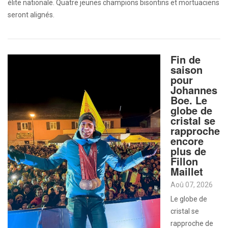
élite nationale. Quatre jeunes champions bisontins et mortuaciens
seront alignés.
Fin de
saison
pour
Johannes
Boe. Le
globe de
cristal se
rapproche
encore
plus de
Fillon
Maillet
Aoû 07, 2026
Le globe de
cristal se
rapproche de