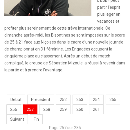
L’ESBF peut
partir l’esprit
plus léger en
vacances et
profiter plus sereinement de cette trêve internationale. Ce
dimanche après-midi, les Bisontines se sont imposées sur le score
de 25 à 21 face aux Niçoises dans le cadre d’une nouvelle journée
de championnat en D1 féminine. Les Engagées occupent la
cinquième place au classement. Après un début de match
compliqué, le groupe de Sébastien Mizoule a réussi à revenir dans
la partie et à prendre l’avantage.
Début
Précédent
252
253
254
255
256
257
258
259
260
261
Suivant
Fin
Page 257 sur 285