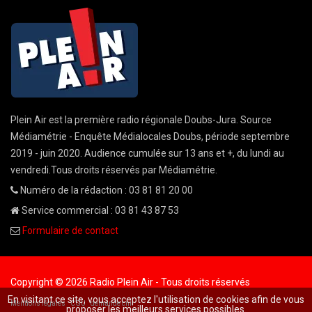
Plein Air est la première radio régionale Doubs-Jura. Source
Médiamétrie - Enquête Médialocales Doubs, période septembre
2019 - juin 2020. Audience cumulée sur 13 ans et +, du lundi au
vendredi.Tous droits réservés par Médiamétrie.
Numéro de la rédaction : 03 81 81 20 00
Service commercial : 03 81 43 87 53
Formulaire de contact
Copyright © 2026 Radio Plein Air - Tous droits réservés
En visitant ce site, vous acceptez l'utilisation de cookies afin de vous
Mentions légales
CGU
demande cnil
proposer les meilleurs services possibles.