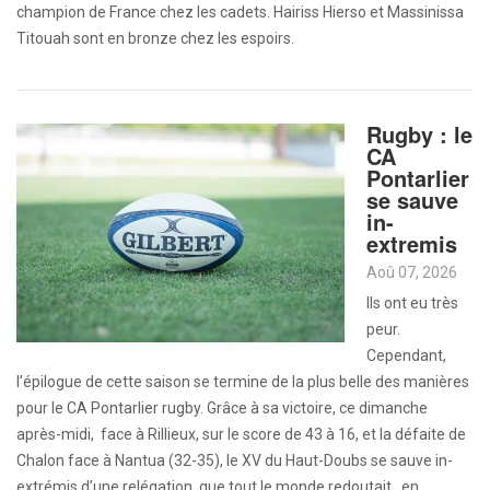
champion de France chez les cadets. Hairiss Hierso et Massinissa
Titouah sont en bronze chez les espoirs.
Rugby : le
CA
Pontarlier
se sauve
in-
extremis
Aoû 07, 2026
Ils ont eu très
peur.
Cependant,
l’épilogue de cette saison se termine de la plus belle des manières
pour le CA Pontarlier rugby. Grâce à sa victoire, ce dimanche
après-midi, face à Rillieux, sur le score de 43 à 16, et la défaite de
Chalon face à Nantua (32-35), le XV du Haut-Doubs se sauve in-
extrémis d’une relégation, que tout le monde redoutait, en